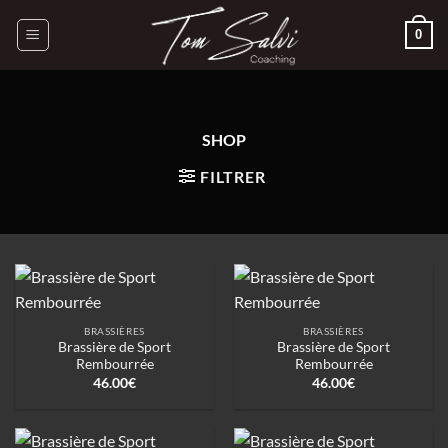
Passer
0
au
contenu
SHOP
FILTRER
BRASSIÈRES
BRASSIÈRES
Brassière de Sport
Brassière de Sport
Rembourrée
Rembourrée
46.00
€
46.00
€