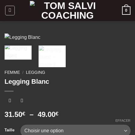
Passer
0
au
contenu
FEMME
/
LEGGING
Legging Blanc
Plage
31.50
–
49.00
€
€
de
EFFACER
prix :
Taille