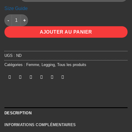
31.50€
à
Size Guide
49.00€
quantité de Legging Blanc
AJOUTER AU PANIER
UGS :
ND
Catégories :
Femme
,
Legging
,
Tous les produits
DESCRIPTION
INFORMATIONS COMPLÉMENTAIRES