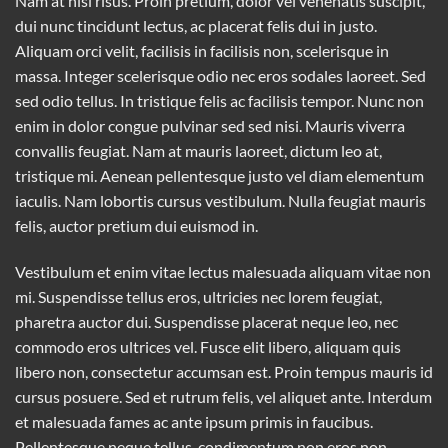
Nam at nisi risus. Proin pretium, dolor vel venenatis suscipit,
dui nunc tincidunt lectus, ac placerat felis dui in justo.
Aliquam orci velit, facilisis in facilisis non, scelerisque in
massa. Integer scelerisque odio nec eros sodales laoreet. Sed
sed odio tellus. In tristique felis ac facilisis tempor. Nunc non
enim in dolor congue pulvinar sed sed nisi. Mauris viverra
convallis feugiat. Nam at mauris laoreet, dictum leo at,
tristique mi. Aenean pellentesque justo vel diam elementum
iaculis. Nam lobortis cursus vestibulum. Nulla feugiat mauris
felis, auctor pretium dui euismod in.
Vestibulum et enim vitae lectus malesuada aliquam vitae non
mi. Suspendisse tellus eros, ultricies nec lorem feugiat,
pharetra auctor dui. Suspendisse placerat neque leo, nec
commodo eros ultrices vel. Fusce elit libero, aliquam quis
libero non, consectetur accumsan est. Proin tempus mauris id
cursus posuere. Sed et rutrum felis, vel aliquet ante. Interdum
et malesuada fames ac ante ipsum primis in faucibus.
Pellentesque neque tellus, condimentum non eros non,