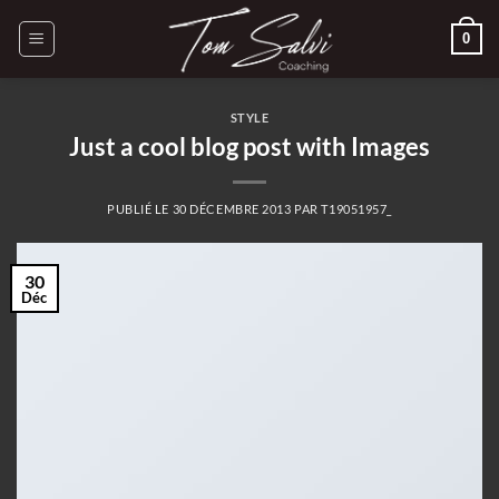
Passer
0
au
contenu
STYLE
Just a cool blog post with Images
PUBLIÉ LE
30 DÉCEMBRE 2013
PAR
T19051957_
30
Déc