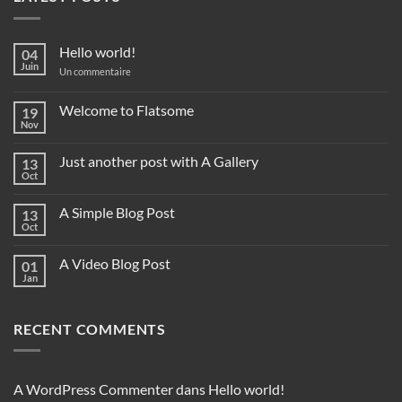
Hello world!
04
Juin
sur
Un commentaire
Hello
world!
Welcome to Flatsome
19
Nov
Aucun
commentaire
sur
Just another post with A Gallery
13
Welcome
to
Oct
Aucun
Flatsome
commentaire
sur
A Simple Blog Post
13
Just
another
Oct
Aucun
post
commentaire
with
sur
A
A Video Blog Post
01
A
Gallery
Simple
Jan
Aucun
Blog
commentaire
Post
sur
A
RECENT COMMENTS
Video
Blog
Post
A WordPress Commenter
dans
Hello world!