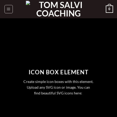
Passer
0
au
contenu
ICON BOX ELEMENT
Create simple icon boxes with this element.
Upload any SVG icon or image. You can
find beautiful SVG icons here: